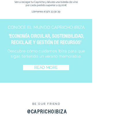
Ven a recoger tu Capricho y llévate una botella de vino
por cada pedido superior a 15,00€
Llámanos al
971 33 91 39
CONOCE EL MUNDO CAPRICHO IBIZA
'ECONOMÍA CIRCULAR, SOSTENIBILIDAD,
RECICLAJE Y GESTIÓN DE RECURSOS'
Descubre cómo cuidamos Ibiza para que
sigas teniendo un verano memorable.
READ MORE
BE OUR FRIEND
@CAPRICHOIBIZA