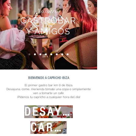
Nosotros
GASTROBAR
Y AMIGOS
BIENVENIDO A CAPRICHO IBIZA
El primer gastro bar km 0 de Ibiza.
Desayuna, come, merienda tómate una copa o simplemente
ven a tomarte un café.
¡Pídenos tu capricho a cualquier hora del día!
DESAYUNOS
CARTA